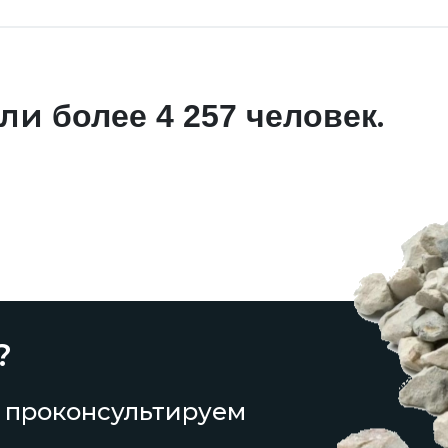
али
.
более 4 257 человек
?
 проконсультируем